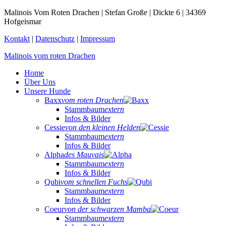
Malinois Vom Roten Drachen | Stefan Große | Dickte 6 | 34369
Hofgeismar
Kontakt
|
Datenschutz
|
Impressum
Malinois vom roten Drachen
Home
Über Uns
Unsere Hunde
Baxx
vom roten Drachen
Stammbaum
extern
Infos & Bilder
Cessie
von den kleinen Helden
Stammbaum
extern
Infos & Bilder
Alpha
des Mauvais
Stammbaum
extern
Infos & Bilder
Qubi
vom schnellen Fuchs
Stammbaum
extern
Infos & Bilder
Coeur
von der schwarzen Mamba
Stammbaum
extern