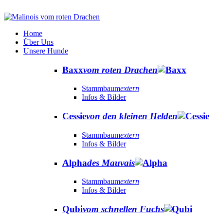
Home
Über Uns
Unsere Hunde
Baxx
vom roten Drachen
Stammbaum
extern
Infos & Bilder
Cessie
von den kleinen Helden
Stammbaum
extern
Infos & Bilder
Alpha
des Mauvais
Stammbaum
extern
Infos & Bilder
Qubi
vom schnellen Fuchs