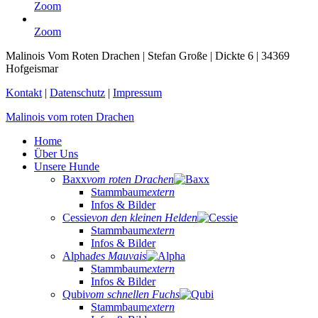
Zoom
Zoom
Malinois Vom Roten Drachen | Stefan Große | Dickte 6 | 34369
Hofgeismar
Kontakt
|
Datenschutz
|
Impressum
Malinois vom roten Drachen
Home
Über Uns
Unsere Hunde
Baxx
vom roten Drachen
Stammbaum
extern
Infos & Bilder
Cessie
von den kleinen Helden
Stammbaum
extern
Infos & Bilder
Alpha
des Mauvais
Stammbaum
extern
Infos & Bilder
Qubi
vom schnellen Fuchs
Stammbaum
extern