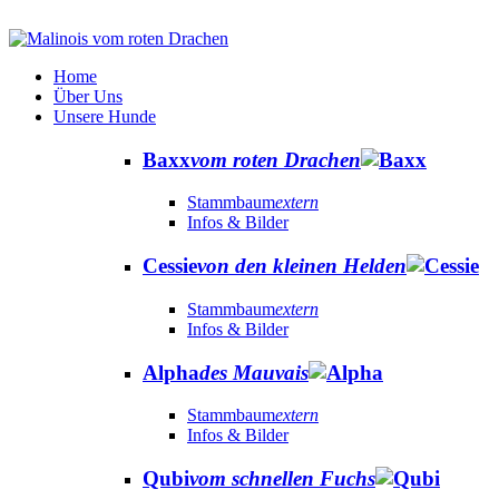
Home
Über Uns
Unsere Hunde
Baxx
vom roten Drachen
Stammbaum
extern
Infos & Bilder
Cessie
von den kleinen Helden
Stammbaum
extern
Infos & Bilder
Alpha
des Mauvais
Stammbaum
extern
Infos & Bilder
Qubi
vom schnellen Fuchs